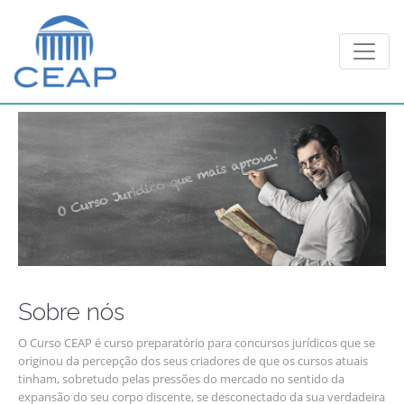
Toggle
Sobre nós
O Curso CEAP é curso preparatório para concursos jurídicos que se
originou da percepção dos seus criadores de que os cursos atuais
tinham, sobretudo pelas pressões do mercado no sentido da
expansão do seu corpo discente, se desconectado da sua verdadeira