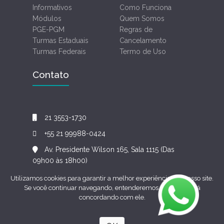
Informativos
Como Funciona
Módulos
Quem Somos
PGE-PGM
Regras de
Turmas Estaduais
Cancelamento
Turmas Federais
Termo de Uso
Contato
21 3553-1730
+55 21 99988-0424
Av. Presidente Wilson 165, Sala 1115 (Das
09h00 às 18h00)
Utilizamos cookies para garantir a melhor experiência em nosso site.
Se você continuar navegando, entenderemos que você está
CEAP Concursos Ltda | CNPJ:
concordando com ele.
13.376.180/0001-52 | Todos os direitos
reservados. Desenvolvido por TUTOR