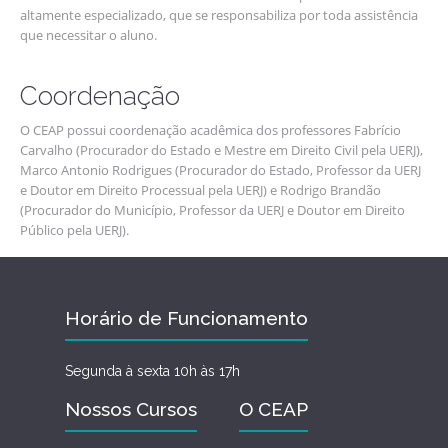
altamente especializado, que se responsabiliza por toda assistência
que necessitar o aluno.
Coordenação
O CEAP possui coordenação acadêmica dos professores Fabrício
Carvalho (Procurador do Estado e Mestre em Direito Civil pela UERJ),
Marco Antonio Rodrigues (Procurador do Estado, Professor da UERJ
e Doutor em Direito Processual pela UERJ) e Rodrigo Brandão
(Procurador do Município, Professor da UERJ e Doutor em Direito
Público pela UERJ).
Horário de Funcionamento
Segunda à sexta 10h às 17h
Nossos Cursos
O CEAP